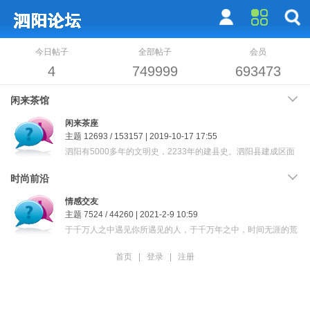
今日帖子
全部帖子
会员
4
749999
693473
闲来茶馆
闲来茶座
主题 12693 / 153157 | 2019-10-17 17:55
泗阳有5000多年的文明史，2233年的建县史。泗阳县建成区面
积达47平方公里，城市人口已达38万……
时尚前沿
情感交友
主题 7524 / 44260 | 2021-2-9 10:59
于千万人之中遇见你所遇见的人，于千万年之中，时间无涯的荒
野里，没有早一步，也没有晚一步，刚巧赶上了，那也没有别的
话可说，惟有轻轻的问一声：“哦，你也在泗阳论坛吗？
首页
|
登录
|
注册