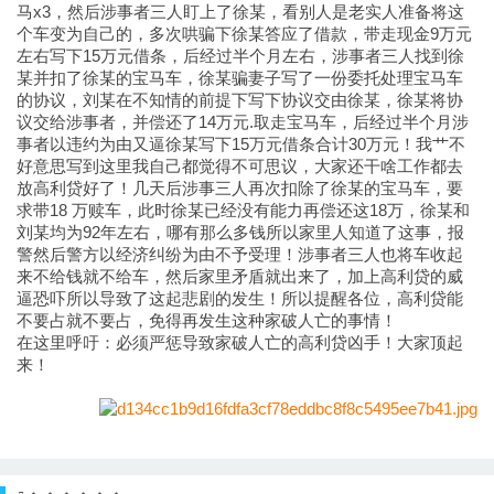
马x3，然后涉事者三人盯上了徐某，看别人是老实人准备将这
个车变为自己的，多次哄骗下徐某答应了借款，带走现金9万元
左右写下15万元借条，后经过半个月左右，涉事者三人找到徐
某并扣了徐某的宝马车，徐某骗妻子写了一份委托处理宝马车
的协议，刘某在不知情的前提下写下协议交由徐某，徐某将协
议交给涉事者，并偿还了14万元.取走宝马车，后经过半个月涉
事者以违约为由又逼徐某写下15万元借条合计30万元！我艹不
好意思写到这里我自己都觉得不可思议，大家还干啥工作都去
放高利贷好了！几天后涉事三人再次扣除了徐某的宝马车，要
求带18 万赎车，此时徐某已经没有能力再偿还这18万，徐某和
刘某均为92年左右，哪有那么多钱所以家里人知道了这事，报
警然后警方以经济纠纷为由不予受理！涉事者三人也将车收起
来不给钱就不给车，然后家里矛盾就出来了，加上高利贷的威
逼恐吓所以导致了这起悲剧的发生！所以提醒各位，高利贷能
不要占就不要占，免得再发生这种家破人亡的事情！
在这里呼吁：必须严惩导致家破人亡的高利贷凶手！大家顶起
来！