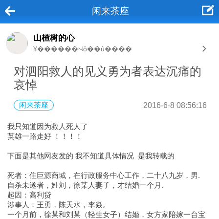
闲来茶座
山楂树的心
¥������~ʲô��û����
对泗阳救人的见义勇为者表达沉痛的
哀悼
闲来茶座
2016-6-8 08:56:16
我只知道因为救人死人了
英雄一路走好 ！！！！
下面是其他网友发的 我不知道具体情况 是我转载的
死者：住巨源商城，在行政服务中心工作，二十八九岁，男.
自杀未遂者，姓刘，徐某人妻子，才结婚一个月.
起因：高利贷
涉事人：王勇，陈天水，李焱。
一个月前，徐某和刘某（轻生女子）结婚，女方家陪嫁一台宝