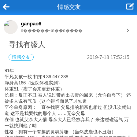
情感交友
ganpao6
¥������~ʲô��û����
寻找有缘人
情感交友
2019-7-18 17:52:15
91年
平凡女孩一枚 扣扣9 36 447 238
净身高166（医院体检实测）
体重51（瘦了会来更新体重）
长相：反正不丑 被人说过带的出去带的回来（允许自夸下） 还
被多人说有气质（这个得当面见了才知道
至今单身原因：一直在找啊 父母排的相亲也相过 但没几次就知
道 这不是我要找的那个人 ……无奈父母
在催 也就父亲大人催 母亲大人已经放弃我了 来这碰碰运气 万
一就找到他了呐
性格：拥有一个有趣的灵魂算嘛 （当然皮囊也不丑啦）