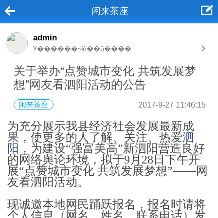
闲来茶座
admin
¥������~ʲô��û����
关于举办“点赞城市变化 共筑发展梦
想”网友看泗阳活动的公告
闲来茶座
2017-9-27 11:46:15
为充分展示我县经济社会发展最新成
果，使更多的人了解、关注、热爱
泗
阳
，为建设“强富美高”新泗阳营造良好
的网络舆论环境，拟于9月28日下午开
展“点赞城市变化 共筑发展梦想”——网
友看泗阳活动。
现诚邀本地网民踊跃报名，报名时请将
个人信息（网名、姓名、联系电话）发