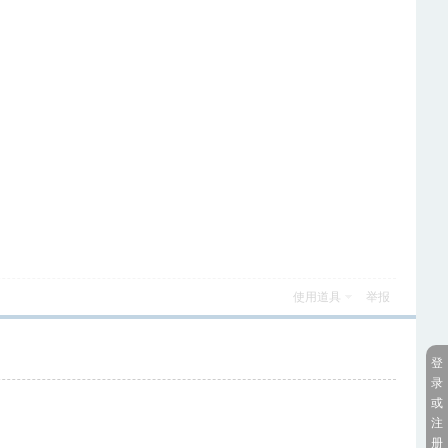
使用道具
举报
登
录
或
注
册