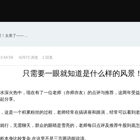
太美了—— ...
3:44:59
42973 浏览
2 回复
只需要一眼就知道是什么样的风景
水深火热中，现在有了一位老师（亦师亦友）的点评与推荐，这两年受益
起分享。
，这是一个积累粉丝的过程，老师经常在搞讲座和路演，经常可以看到老
就行，无需聊天，群众的眼睛是雪亮的，老师每日点评及推荐牛股到底怎
析本身比较复杂,在这里不是三言两语能说清。