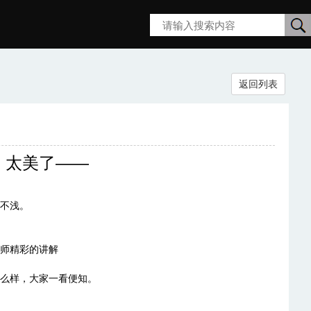
搜
返回列表
索
！太美了——
不浅。
师精彩的讲解
么样，大家一看便知。