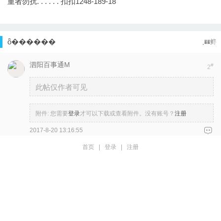
重者勿扰. . . . . . 扣扣1248-189-18
ȫ������
˳��鿴
泗阳百事通M
#
2
此帖仅作者可见
附件:
您需要
登录
才可以下载或查看附件。没有账号？
注册
2017-8-20 13:16:55
首页
|
登录
|
注册