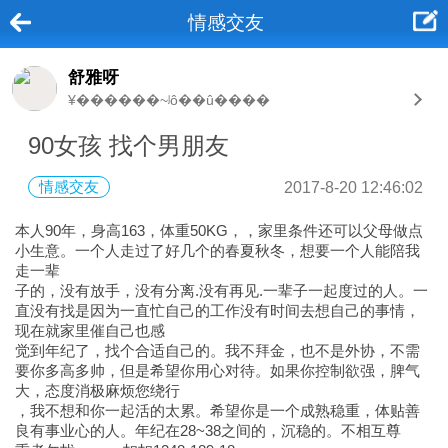
情感交友
舒雅呀
¥������~ʲô��û����
90女孩 找个男朋友
情感交友
2017-8-20 12:46:02
本人90年，身高163，体重50KG，，家里条件还可以父母做点
小生意。一个人走过了好几个的春夏秋冬，想要一个人能陪我
走一辈
子的，没有放手，没有分离.没有再见.一辈子一起度过的人。一
直没有找是因为一直忙自己的工作没有时间去想自己的事情，
现在就家里催自己也感
觉到年纪了，找个合适自己的。我不拜金，也不是外协，不需
要你多高多帅，但是希望你用心对待。如果你控制欲强，脾气
大，态度消极麻烦您绕行
，我不想和你一起活的太累。希望你是一个成熟稳重，体贴善
良有事业心的人。年纪在28~38之间的，沉稳的。不相互尊