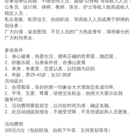
企事业单位高级、中级管理人员、超级“白骨精”等高收入人员；
公务员、设计师、律师、教师、医生、护士等收入较高或收入
稳定人员 ；
私企老板、私营业主、自由职业、等高收入人员或勇于拼搏的
创业者；
广大白领，奋发图强、不甘人后的广大热血青年，渴求缘分的
广大时尚男女。
参加条件
1、身心健康，热爱生活，拥有正确的世界观，婚恋观，
2、积极乐观，自身条件优，在佛山发展
3、单身，有素质，态度认真，以结婚为目的
4、年龄，男25-43岁，女22-36岁
活动提示
1、合理着装，良好的第一印象会大大增加交友成功率。
2、平等、互爱、尊重，珍惜交友机会，热情大方展示自我
服务约定
1、活动费用要提前交，以付款时间为准，确定名额。
2、此活动须提前报名，不接受空降，不支持退款和人员更换。
活动费用
100元/1位（包括租场、自助下午茶、主持策划等等）