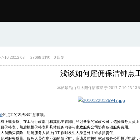
-10 23:12:08
27668 浏览
0 回复
浅谈如何雇佣保洁钟点
本帖最后由 红太阳保洁搬家 于 2017-7-10 23:13
司
钟点工的方法和注意事项。
具有正规资质、在工商行政部门和其他主管部门登记备案的家政公司，选择服务人员上
项目价格表，然后根据价格表和具体服务内容与家政服务公司协商各项服务费用。
务人员购买保险，明确服务人员上门工作时发生人身意外由谁承担责任。
遇到对服务质量、服务人员态度不满的情况时，应该及时拨打家政服务公司投诉电话，