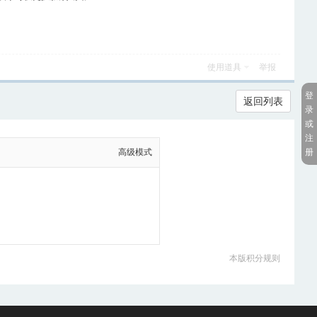
使用道具
举报
登
返回列表
录
或
注
册
高级模式
本版积分规则