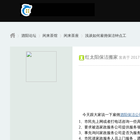
泗阳论坛
闲来茶馆
闲来茶座
浅谈如何雇佣保洁钟点工
红太阳保洁搬家
发表于 2017-7
南
»
›
›
›
今天跟大家说一下雇佣
泗阳保洁公
1、市民先上网或者打电话咨询一些
京
2、要求被选家政服务公司提供服务
3、事先询问家政服务公司是否为服
4、市民请家政服务人员上门服务，