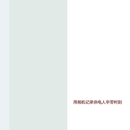
论
用相机记录供电人辛苦时刻
坛