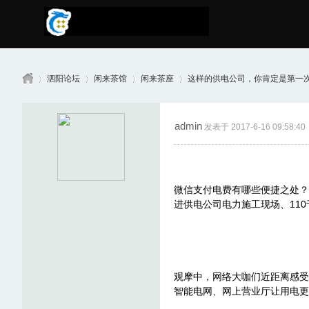
泗阳论坛
闲来茶馆
闲来茶座
这样的供电公司，你肯定是第一次见
admin
发表于 2017-6-16 09:58:40
南
»
›
›
›
微信支付电费有哪些便捷之处？”
进供电公司电力施工现场、11
京
观摩中，网络大咖们近距离感受
智能电网、网上营业厅让用电更