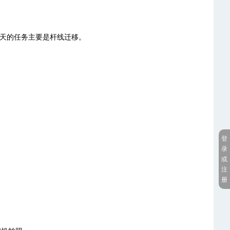
今天的任务主要是杆线迁移。
登
录
或
注
册