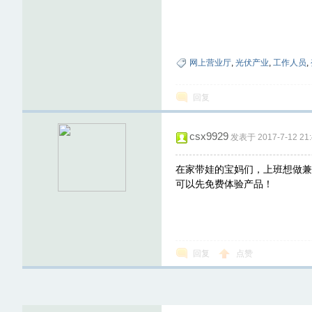
网上营业厅
,
光伏产业
,
工作人员
,
回复
csx9929
发表于 2017-7-12 21:
在家带娃的宝妈们，上班想做兼
可以先免费体验产品！
回复
点赞