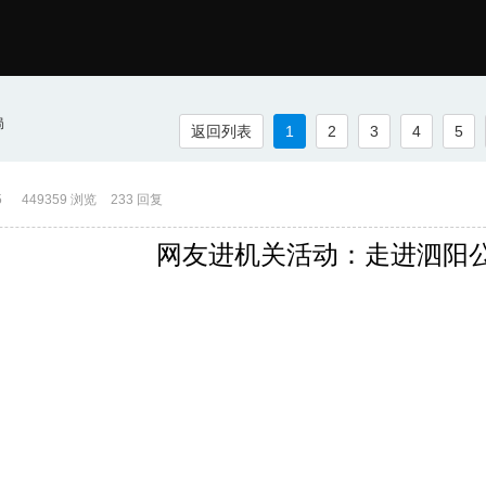
局
返回列表
1
2
3
4
5
5
449359 浏览
233 回复
网友进机关活动：走进泗阳