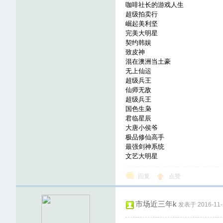
咖啡社长的游戏人生
超级拍卖行
崛起美利坚
完美大明星
契约韩娱
致皮神
混在澳洲当土豪
无上仙运
超级兵王
仙师无敌
超级兵王
国色生枭
君临星辰
大唐小侯爷
极品修仙高手
最强剑神系统
文艺大明星
回复
点赞
市场近三年k
发表于 2016-11-1