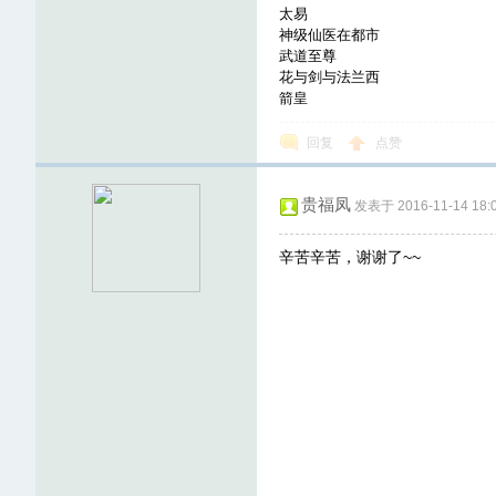
太易
神级仙医在都市
武道至尊
花与剑与法兰西
箭皇
回复
点赞
贵福凤
发表于 2016-11-14 18:0
辛苦辛苦，谢谢了~~