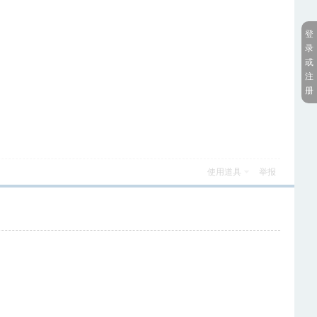
登
录
或
注
册
使用道具
举报