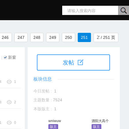
搜
246
247
248
249
250
251
/ 251 页
索
新窗
|
发帖
板块信息
4
1
今日发帖 :
1
主题数量 :
7524
8
2
本版版主 :
1
wniwuw
泗阳大高个
1
0
版主
版主