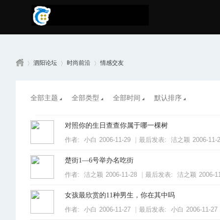
泗阳论坛
时尚前沿
情感交友
全部主题
全部类型
全部时间
默认排序
南
»
›
›
对照你的生日查查你属于哪一棵树
作者:
小白
2006-11-29
|
最后发表:
洁之颖
2006-11-
楚街1—6号举办名吃街
作者:
洁之颖
2006-11-28
|
最后发表:
洁之颖
2006-1
女孩最欣赏的11种男生，你在其中吗
京
作者:
小白
2006-11-27
|
最后发表:
小白
2006-11-27 