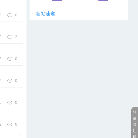
新帖速递
9
0
8
2
8
0
6
0
6
0
登
录
9
0
或
注
册