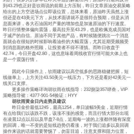
到43.29也正好是欤雨说的前期上方压制，昨日文章原油交易策略
给出的上方空进场点位即该位置，总体来看，原油昨天虽然上涨
但还是在43美元下方，从技术面讲就不是很符合预期，但是从消
息面来讲，各大石油国对产量的增加也是加速原油的下行速度。
昨日行情整体偏向震荡，最高拉升至43.29，也是欧佩克成员国对
于减产的自信。原油不同于其他产品，有时候随便跳出一个消息
面就会在很短的时候影响着油价的大幅震荡，尤其近期受频频受
到消息面的格外照顾，让投资者不得不谨慎。而昨日收盘于
42.74，今日开盘42.80，这也意味着周线收官行情可能大体上也
是一个震荡行情，
因此今日操作上，欤雨建议以高空低多的思路稳健把握，短
线做单上，上方关注43.50美元一线压力，下方还是看好42美元一
线关口支撑。
更多操作策略详询胡欤雨在线指导：232捌柒357肆叁，VIP
策略指导裙：4377-901-54验证：HYY
胡欤雨黄金日内走势及建议
昨日金价最低1245，最高1254，单日波幅9美金，近期行情
有点给我们以该跌不跌，该涨不涨的感觉，而且行情大部分出现
在凌晨12点以后以及早盘7-8点，近期每一波的上涨都伴随有深度
的回调，唯一不变的是短线趋势仍看涨，对于我们追多以及回调
操作来说的话就需要警惕了，勿盲目追，注意支撑和阻力位置，