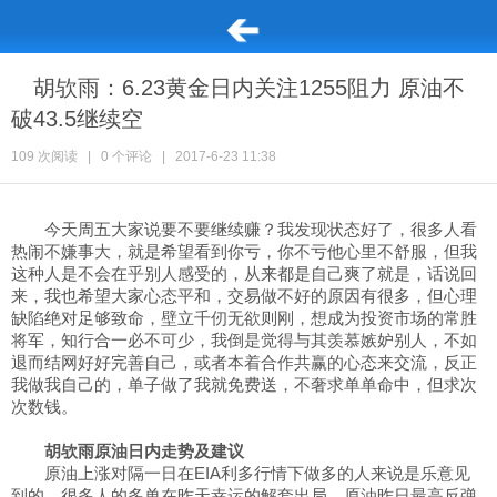
胡欤雨：6.23黄金日内关注1255阻力 原油不
破43.5继续空
109 次阅读
|
0 个评论
|
2017-6-23 11:38
今天周五大家说要不要继续赚？我发现状态好了，很多人看
热闹不嫌事大，就是希望看到你亏，你不亏他心里不舒服，但我
这种人是不会在乎别人感受的，从来都是自己爽了就是，话说回
来，我也希望大家心态平和，交易做不好的原因有很多，但心理
缺陷绝对足够致命，壁立千仞无欲则刚，想成为投资市场的常胜
将军，知行合一必不可少，我倒是觉得与其羡慕嫉妒别人，不如
退而结网好好完善自己，或者本着合作共赢的心态来交流，反正
我做我自己的，单子做了我就免费送，不奢求单单命中，但求次
次数钱。
胡欤雨原油日内走势及建议
原油上涨对隔一日在EIA利多行情下做多的人来说是乐意见
到的，很多人的多单在昨天幸运的解套出局，原油昨日最高反弹