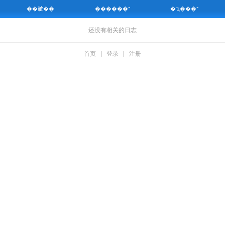
��㿴��
������־
�ҵ���־
还没有相关的日志
首页
|
登录
|
注册