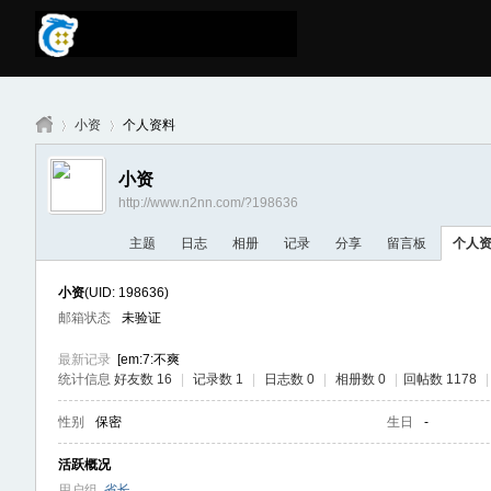
小资
个人资料
小资
http://www.n2nn.com/?198636
南
›
›
主题
日志
相册
记录
分享
留言板
个人
小资
(UID: 198636)
邮箱状态
未验证
最新记录
[em:7:不爽
统计信息
好友数 16
|
记录数 1
|
日志数 0
|
相册数 0
|
回帖数 1178
|
性别
保密
生日
-
京
活跃概况
用户组
省长