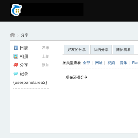
分享
日志
发布
好友的分享
我的分享
随便看看
相册
上传
南
›
按类型查看:
全部
|
网址
|
视频
|
音乐
|
Fla
分享
添加
记录
现在还没分享
{userpanelarea2}
京