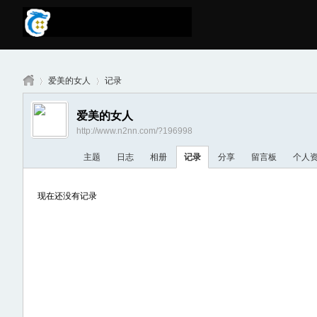
爱美的女人
记录
爱美的女人
http://www.n2nn.com/?196998
南
›
›
主题
日志
相册
记录
分享
留言板
个人
现在还没有记录
京